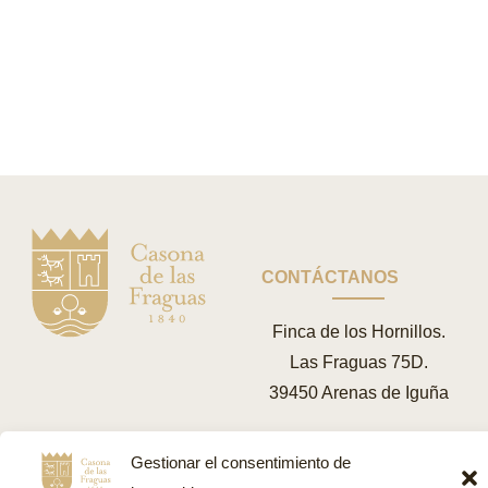
2
CONTÁCTANOS
Finca de los Hornillos.
Las Fraguas 75D.
39450 Arenas de Iguña
(+34) 606 687 601
Gestionar el consentimiento de
eventos@lacasonadelasfraguas.c