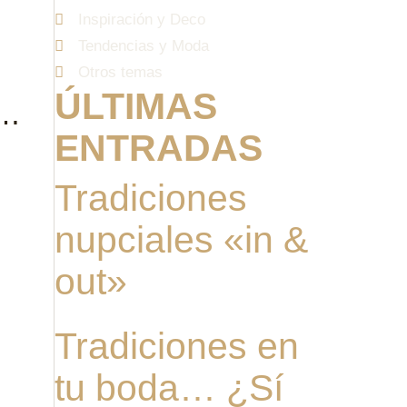
Inspiración y Deco
Tendencias y Moda
Otros temas
ÚLTIMAS
a…
ENTRADAS
Tradiciones
nupciales «in &
out»
Tradiciones en
tu boda… ¿Sí