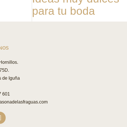
para tu boda
NOS
Hornillos.
 75D.
 de Iguña
7 601
asonadelasfraguas.com