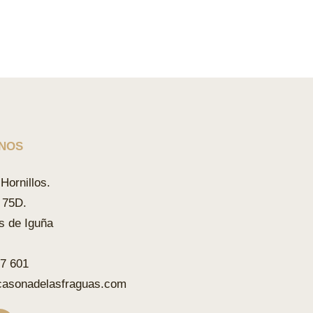
NOS
Hornillos.
 75D.
s de Iguña
87 601
casonadelasfraguas.com