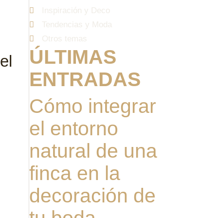
Inspiración y Deco
Tendencias y Moda
Otros temas
ÚLTIMAS
el
ENTRADAS
Cómo integrar
el entorno
natural de una
finca en la
decoración de
tu boda