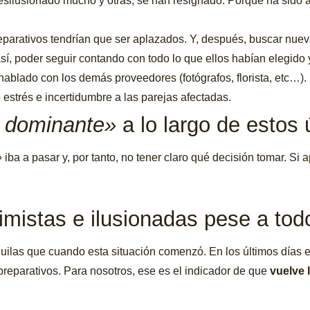
silusionado mucho y otras, se han resignado. Porque ha sido a
eparativos tendrían que ser aplazados. Y, después, buscar nuev
í, poder seguir contando con todo lo que ellos habían elegido y
hablado con los demás proveedores (fotógrafos, florista, etc…)
estrés e incertidumbre a las parejas afectadas.
 dominante»
a lo largo de estos
»
iba a pasar y, por tanto, no tener claro qué decisión tomar. Si 
imistas e ilusionadas pese a todo
uilas que cuando esta situación comenzó. En los últimos días
reparativos. Para nosotros, ese es el indicador de que
vuelve 