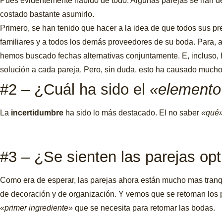
Pues evidentemente habido de todo. Algunas parejas se han de
costado bastante asumirlo.
Primero, se han tenido que hacer a la idea de que todos sus pr
familiares y a todos los demás proveedores de su boda. Para, as
hemos buscado fechas alternativas conjuntamente. E, incluso, 
solución a cada pareja. Pero, sin duda, esto ha causado mucho 
#2 – ¿Cuál ha sido el
«elemento
La
incertidumbre
ha sido lo más destacado. El no saber
«qué
#3 – ¿Se sienten las parejas opt
Como era de esperar, las parejas ahora están mucho mas tranq
de decoración y de organización. Y vemos que se retoman los p
«primer ingrediente»
que se necesita para retomar las bodas.